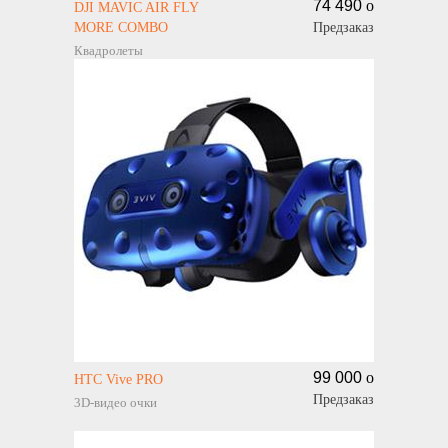
74 490
o
DJI MAVIC AIR FLY
MORE COMBO
Предзаказ
Квадролеты
99 000
o
HTC Vive PRO
Предзаказ
3D-видео очки