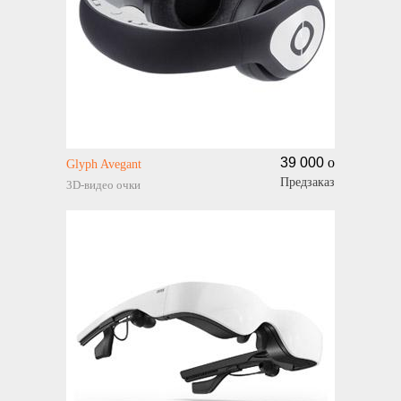
39 000
o
Glyph Avegant
Предзаказ
3D-видео очки