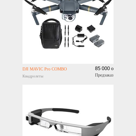
85 000
o
DJI MAVIC Pro COMBO
Предзаказ
Квадролеты