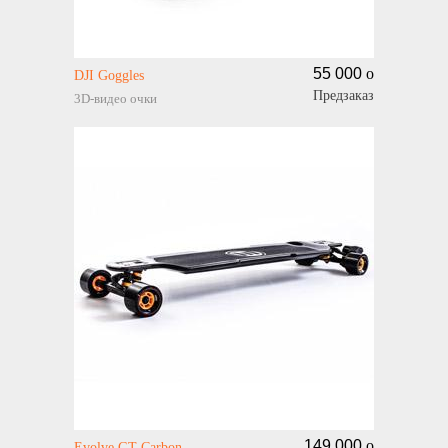
55 000
o
DJI Goggles
Предзаказ
3D-видео очки
149 000
o
Evolve GT Carbon