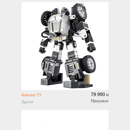
79 990
o
Robosen T9
Предзаказ
Другое