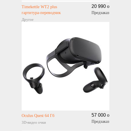
20 990
o
Timekettle WT2 plus
гартитура-переводчик
Предзаказ
Другое
57 000
o
Oculus Quest 64 Гб
Предзаказ
3D-видео очки