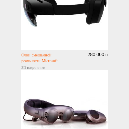
280 000
o
Очки смешанной
реальности Microsoft
Hololens 2
3D-видео очки