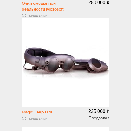
280 000
o
Очки смешанной
реальности Microsoft
Hololens 2
3D-видео очки
225 000
o
Magic Leap ONE
Предзаказ
3D-видео очки