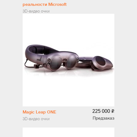
реальности Microsoft
Hololens 2
3D-видео очки
225 000
o
Magic Leap ONE
Предзаказ
3D-видео очки