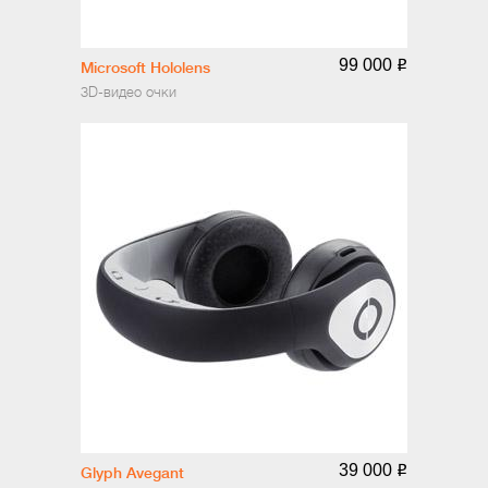
99 000
o
Microsoft Hololens
3D-видео очки
39 000
o
Glyph Avegant