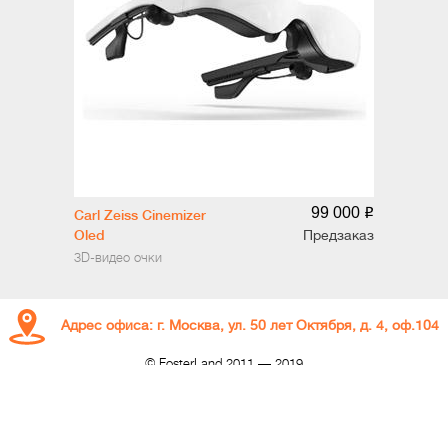
99 000
o
Carl Zeiss Cinemizer
Oled
Предзаказ
3D-видео очки
Адрес офиса: г. Москва, ул. 50 лет Октября, д. 4, оф.104
© FosterLand 2011 — 2019
Карта сайта
|
Возврат товара
Разработка сайта —
ya-gidron.ru
Дизайн сайта —
yan-arefiev.com