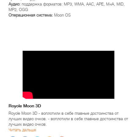
Аудио:
поддержка форматов: MP3, WMA, AAC, APE, M4A, MID,
MP2, OGG
Операционная система:
Moon OS
Royole Moon 3D
Royole Moon 3D - воплотили в себе главные достоинства от
лучших видео очков. - воплотили в себе главные достоинства от
лучших видео очков.
Читать дальше