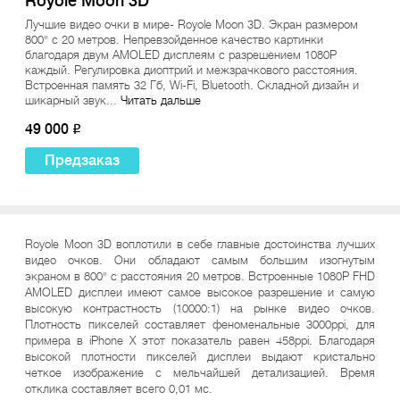
Royole Moon 3D
Лучшие видео очки в мире- Royole Moon 3D. Экран размером
800" с 20 метров. Непревзойденное качество картинки
благодаря двум AMOLED дисплеям с разрешением 1080P
каждый. Регулировка диоптрий и межзрачкового расстояния.
Встроенная память 32 Гб, Wi-Fi, Bluetooth. Складной дизайн и
шикарный звук...
Читать дальше
49 000
o
Предзаказ
Royole Moon 3D воплотили в себе главные достоинства лучших
видео очков. Они обладают самым большим изогнутым
экраном в 800" с расстояния 20 метров. Встроенные 1080P FHD
AMOLED дисплеи имеют самое высокое разрешение и самую
высокую контрастность (10000:1) на рынке видео очков.
Плотность пикселей составляет феноменальные 3000ppi, для
примера в iPhone X этот показатель равен 458ppi. Благодаря
высокой плотности пикселей дисплеи выдают кристально
четкое изображение с мельчайшей детализацией. Время
отклика составляет всего 0,01 мс.