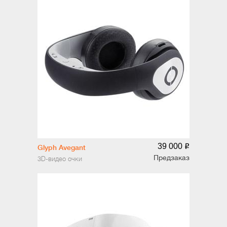
39 000
o
Glyph Avegant
Предзаказ
3D-видео очки