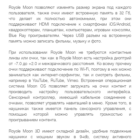
Royole Moon позволяют изменять размер экрана под каждого
пользователя, также очки имеют встроенную память в 32 Гб,
что делает их полностью автономными, при этом они
поддерживают HDMI подключение к смартфонам iOS/Android,
квадрокоптерам, планшетам, компьютерам, игровым консолям,
Blue Ray проигрывателям. Через USB разъем на встроенную
память можно записать фильмы, музыку и фото.
При использовании Royole Moon не требуются контактные
линзы или очки, так как в Royole Moon есть настройка диоптрий
от -7.0 до +2.0 и межзрачкового расстояния. Ко всему прочему
очки поддерживают подключение по Wi-Fi, поэтому в них можно
заниматься как интернет-серфингом, так и смотреть фильмы,
например в YouTube, RuTube, Vimeo. Встроенная операционная
система Moon OS позволяет загружать на очки контент и
производить настройку пользовательского интерфейса.
Сенсорный контроллер, имеющий кабельное соединение с
очками, позволяет управлять навигацией в меню. Кроме того, в
наушниках также имеется панель сенсорного управления, с
помощью которой можно управлять громкостью и
проигрыванием контента.
Royole Moon 3D имеют складной дизайн, удобные подвижные
наушники с мощным звуком в 94db, систему активного