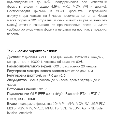
шумоподавления до 92%, поддерживают все известные
форматы видео и аудио (MP4, MKV, MOV, AVI и другие).
Воспроизводят фильмы в 2D/3D формате. Встроенного
аккумулятора хватает на 5 часов просмотра контента. Новая
маска образца 2018 года (наши очки имеют как раз именно эту
маску) отлично защищает от проникновения света и имеет
удобную эргономичную форму и не давит на нос, как в прежних
версиях.
Технические характеристики:
Дисплеи:
2 дисплея AMOLED разрешением 1920x1080 каждый,
контрастность 10000:1, частота обновления 60Hz
Размер виртуального экрана:
800 с расстояния 20 метров
Регулировка межзрачкового расстояния:
от 58 до70 мм.
Регулировка диоптрий:
от -7.0 до +2.0
Аккумулятор:
Время работы до 5 часов, время зарядки до 2
часов
Встроенная память:
32 Гб.
Подключение:
Wi-Fi IEEE 802.11b/g/n, Bluetooth BT2.1+EDR /
BT3.0,
USB, HDMI
Видео:
поддержка форматов 2D: MP4, MKV, MOV, AVI, 3GP, FLV,
M2TS, M2V, M4V, MPEG, MPG, TS, VOB, WEBM, ASF и 3D Side
by side, Anaglyph