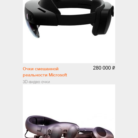
280 000
o
Очки смешанной
реальности Microsoft
Hololens 2
3D-видео очки